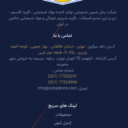
شرکت زحل شیمی شیمیایی تولید کننده مواد شیمیایی ، کلرید کلسیم ،
دی و تری سدیم فسفات ، کلرید منیزیم خوراکی و مواد شیمیایی خالص
در ایران
تماس با ما
آدرس دفتر مرکزی :
تهران ، خیابان طالقانی ، بهار جنوبی ، کوچه آصف
وزیری ، پلاک 3، طبقه دوم غربی
آدرس کارخانه : کیلومتر 70 اتوبان تهران- ساوه- نرسیده به خروجی شهر
مامونیه
شماره تماس :
77533291 (021)
77524994 (021)
ایمیل: Info@zohalshimi.com
لینک های سریع
محصولات
کنترل کیفی