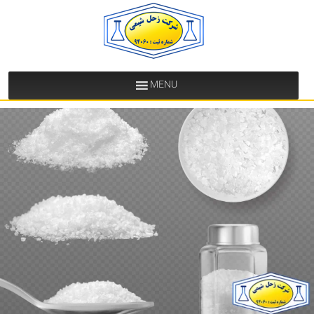
Ski
t
conten
MENU