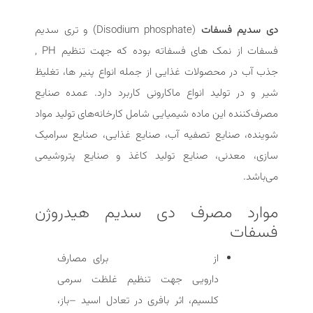
دی سدیم فسفات
(Disodium phosphate) و تری سدیم
فسفات از نمک های فسفاته بوده که جهت تنظیم PH ,
جذب آب در محصولات غذایی از جمله انواع پنیر ها، تغلیظ
شیر و در تولید انواع ماکارونی کاربرد دارد. عمده صنایع
مصرف‌کننده این ماده شیمیایی شامل کارخانه‌های تولید مواد
شوینده، صنایع تصفیه آب، صنایع غذایی، صنایع سرامیک
سازی، معدنی، صنایع تولید کاغذ و صنایع پتروشیمی
می‌باشد.
موارد مصرف دی سدیم هیدروژن
فسفات
از
برای مصارف
دی سدیم فسفات
دارویی جهت تنظیم غلظت سرمی
کلسیم، اثر بافری در تعادل اسید –باز،