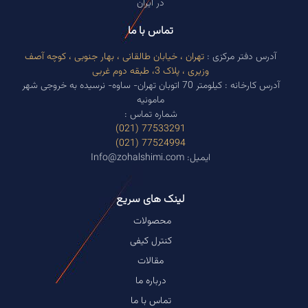
در ایران
تماس با ما
آدرس دفتر مرکزی :
تهران ، خیابان طالقانی ، بهار جنوبی ، کوچه آصف
وزیری ، پلاک 3، طبقه دوم غربی
آدرس کارخانه : کیلومتر 70 اتوبان تهران- ساوه- نرسیده به خروجی شهر
مامونیه
شماره تماس :
77533291 (021)
77524994 (021)
ایمیل: Info@zohalshimi.com
لینک های سریع
محصولات
کنترل کیفی
مقالات
درباره ما
تماس با ما