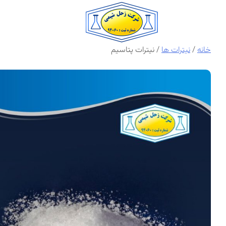
Ski
t
conten
خانه
/
نیترات ها
/ نیترات پتاسیم