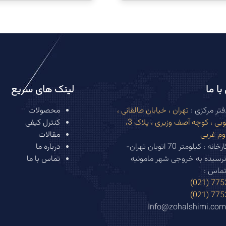
ا ما
لینک های سریع
تر مرکزی :
تهران ، خیابان طالقانی ،
محصولات
بهار جنوبی ، کوچه آصف وزیری ، پلاک 3،
کنترل کیفی
وم غربی
مقالات
آدرس کارخانه : کیلومتر 70 اتوبان تهران-
درباره ما
نرسیده به خروجی شهر مامونیه
تماس با ما
تماس :
77533
77524