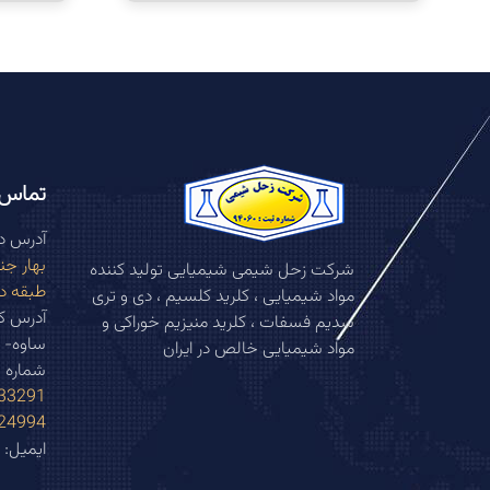
تماس ب
آدرس دف
شرکت زحل شیمی شیمیایی تولید کننده
طبقه د
مواد شیمیایی ، کلرید کلسیم ، دی و تری
سدیم فسفات ، کلرید منیزیم خوراکی و
ساوه- 
مواد شیمیایی خالص در ایران
شماره 
291 (021)
994 (021)
ایمیل: Info@zohalshimi.com