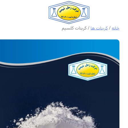
Ski
t
conten
خانه
/
کربنات ها
/ کربنات کلسیم