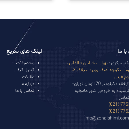
ا ما
لینک های سریع
تر مرکزی :
تهران ، خیابان طالقانی ،
محصولات
بهار جنوبی ، کوچه آصف وزیری ، پلاک 3،
کنترل کیفی
وم غربی
مقالات
آدرس کارخانه : کیلومتر 70 اتوبان تهران-
درباره ما
نرسیده به خروجی شهر مامونیه
تماس با ما
تماس :
77533
77524