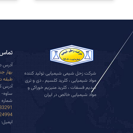
تماس ب
آدرس دف
شرکت زحل شیمی شیمیایی تولید کننده
طبقه د
مواد شیمیایی ، کلرید کلسیم ، دی و تری
سدیم فسفات ، کلرید منیزیم خوراکی و
ساوه- 
مواد شیمیایی خالص در ایران
شماره 
291 (021)
994 (021)
ایمیل: Info@zohalshimi.com